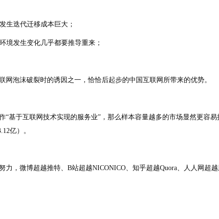
件发生迭代迁移成本巨大；
业环境发生变化几乎都要推导重来；
互联网泡沫破裂时的诱因之一，恰恰后起步的中国互联网所带来的优势。
“基于互联网技术实现的服务业”，那么样本容量越多的市场显然更容易探
.12亿）。
，微博超越推特、B站超越NICONICO、知乎超越Quora、人人网超