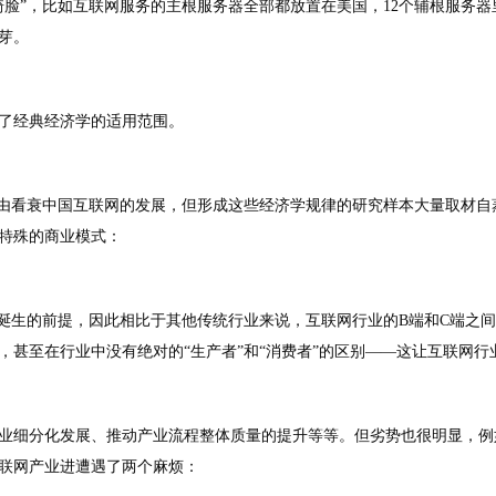
骑脸”，比如互联网服务的主根服务器全部都放置在美国，12个辅根服务
芽。
了经典经济学的适用范围。
理由看衰中国互联网的发展，但形成这些经济学规律的研究样本大量取材
特殊的商业模式：
术诞生的前提，因此相比于其他传统行业来说，互联网行业的B端和C端之
甚至在行业中没有绝对的“生产者”和“消费者”的区别——这让互联网行
业细分化发展、推动产业流程整体质量的提升等等。但劣势也很明显，例
联网产业进遭遇了两个麻烦：